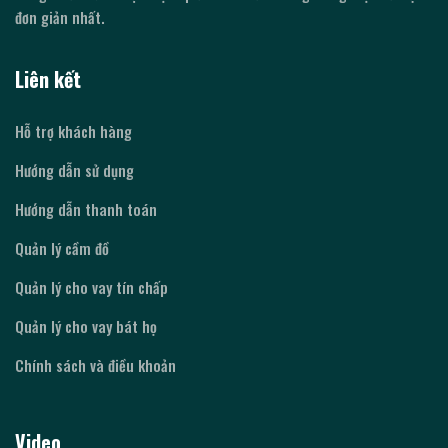
đơn giản nhất.
Liên kết
Hỗ trợ khách hàng
Hướng dẫn sử dụng
Hướng dẫn thanh toán
Quản lý cầm đồ
Quản lý cho vay tín chấp
Quản lý cho vay bát họ
Chính sách và điều khoản
Video