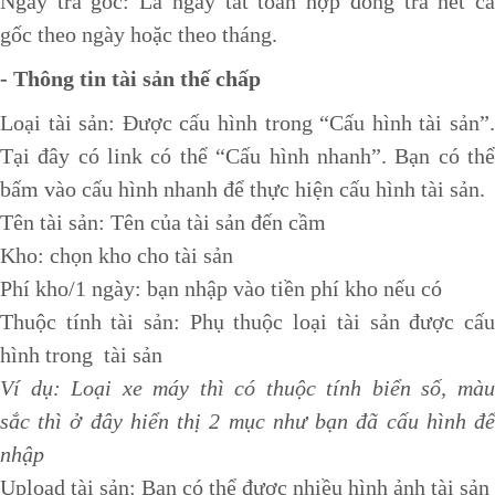
Ngày trả gốc: Là ngày tất toán hợp đồng trả hết cả
gốc theo ngày hoặc theo tháng.
- Thông tin tài sản thế chấp
Loại tài sản: Được cấu hình trong “Cấu hình tài sản”.
Tại đây có link có thể “Cấu hình nhanh”. Bạn có thể
bấm vào cấu hình nhanh để thực hiện cấu hình tài sản.
Tên tài sản: Tên của tài sản đến cầm
Kho: chọn kho cho tài sản
Phí kho/1 ngày: bạn nhập vào tiền phí kho nếu có
Thuộc tính tài sản: Phụ thuộc loại tài sản được cấu
hình trong tài sản
Ví dụ: Loại xe máy thì có thuộc tính biển số, màu
sắc thì ở đây hiển thị 2 mục như bạn đã cấu hình để
nhập
Upload tài sản: Bạn có thể được nhiều hình ảnh tài sản