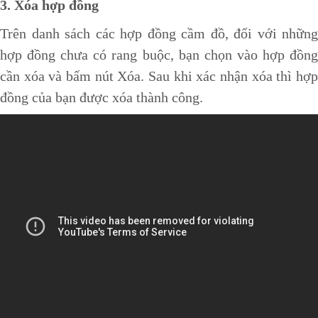
3. Xóa hợp đồng
Trên danh sách các hợp đồng cầm đồ, đối với những
hợp đồng chưa có rang buộc, bạn chọn vào hợp đồng
cần xóa và bấm nút Xóa. Sau khi xác nhận xóa thì hợp
đồng của bạn được xóa thành công.