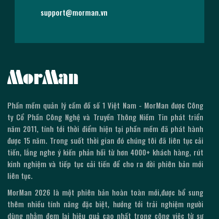
support@morman.vn
Phần mềm quản lý cầm đồ số 1 Việt Nam - MorMan được Công
ty Cổ Phần Công Nghệ và Truyền Thông Niềm Tin phát triển
năm 2011, tính tới thời điểm hiện tại phần mềm đã phát hành
được
15
năm. Trong suốt thời gian đó chúng tôi đã liên tục cải
tiến, lắng nghe ý kiến phản hồi từ hơn 4000+ khách hàng, rút
kinh nghiệm và tiếp tục cải tiến để cho ra đời phiên bản mới
liên tục.
MorMan
2026
là một phiên bản hoàn toàn mới,được bổ sung
thêm nhiều tính năng đặc biệt, hướng tới trải nghiệm người
dùng nhằm đem lại hiệu quả cao nhất trong công việc từ sự