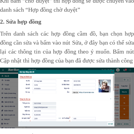
Khi bấm “chờ duyệt” thì hợp đồng sẽ được chuyển vào
danh sách “Hợp đồng chờ duyệt”
2. Sửa hợp đồng
Trên danh sách các hợp đồng cầm đồ, bạn chọn hợp
đồng cần sửa và bấm vào nút Sửa, ở đây bạn có thể sửa
lại các thông tin của hợp đồng theo ý muốn. Bấm nút
Cập nhật thì hợp đồng của bạn đã được sửa thành công