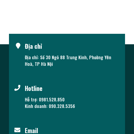
Địa chỉ
Địa chỉ: Số 30 Ngõ 88 Trung Kính, Phường Yên
Hoà, TP Hà Nội
Hotline
Hỗ trợ: 0981.528.850
Kinh doanh: 090.328.5356
Email