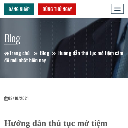
ĐĂNG NHẬP
DÙNG THỬ NGAY
Toggl
navig
Blog
Trang chủ
Blog
Hướng dẫn thủ tục mở tiệm cầm
đồ mới nhất hiện nay
09/10/2021
Hướng dẫn thủ tục mở tiệm