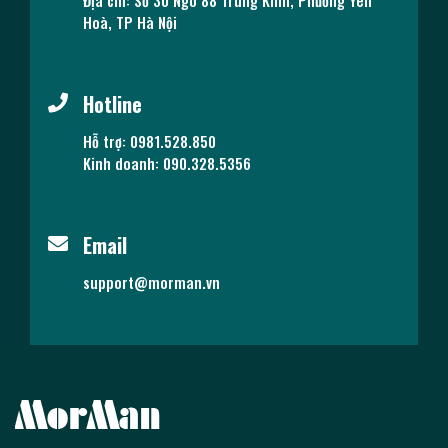
Địa chỉ: Số 30 Ngõ 88 Trung Kính, Phường Yên
Hoà, TP Hà Nội
Hotline
Hỗ trợ: 0981.528.850
Kinh doanh: 090.328.5356
Email
support@morman.vn