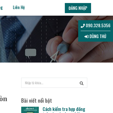
og
Liên Hệ
ĐĂNG NHẬP
090.328.5356
DÙNG THỬ
còn
Bài viết nổi bật
Cách kiểm tra hợp đồng