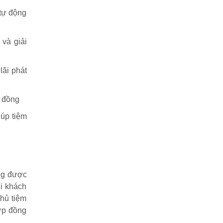
tự động
 và giải
lãi phát
p đồng
iúp tiệm
ông được
ới khách
chủ tiệm
ợp đồng