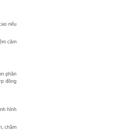
 cao nếu
tiệm cầm
họn phần
ợp đồng
ình hình
ạn, chậm