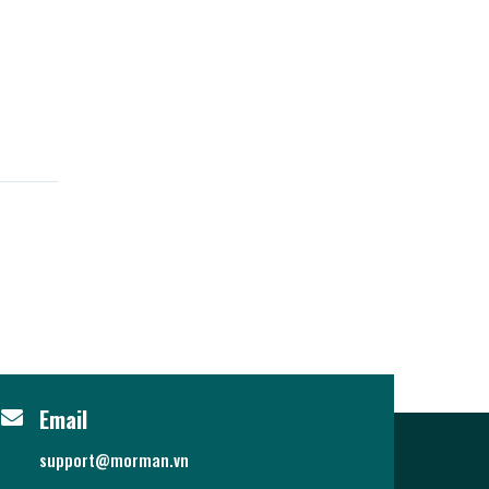
Email
support@morman.vn