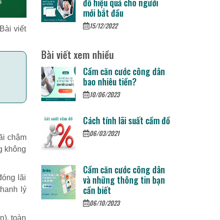
đồ hiệu quả cho người
mới bắt đầu
15/12/2022
Bài viết
Bài viết xem nhiều
Cầm căn cước công dân
bao nhiêu tiền?
10/06/2023
Cách tính lãi suất cầm đồ
06/03/2021
lãi chậm
ng không
Cầm căn cước công dân
đóng lãi
và những thông tin bạn
cần biết
thanh lý
06/10/2023
n), toàn