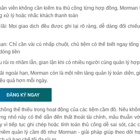
ân viên không cần kiểm tra thủ công từng hợp đồng, Morman 
g xử lý hoặc nhắc khách thanh toán
 lãi: Mọi giao dịch đều được ghi lại rõ ràng, dễ dàng đối chiếu
ạn: Chỉ cần vài cú nhấp chuột, chủ tiệm có thể biết ngay tổng 
 dòng tiền
 rủi ro nhầm lẫn, gian lận khi có nhiều người cùng quản lý hợ
lãi ngoài hạn, Morman còn là một nền tảng quản lý toàn diện, g
iệu quả hơn mỗi ngày.
n không thể thiếu trong hoạt động của các tiệm cầm đồ. Nếu kh
ng nhỏ này có thể dẫn đến thất thoát tài chính, mâu thuẫn v
vì tiếp tục ghi chép hoặc tính toán thủ công dễ sai sót, các 
mềm quản lý cầm đồ như Morman - giải pháp giúp theo dõi h
h và hạn chế tối đa rủi ro.