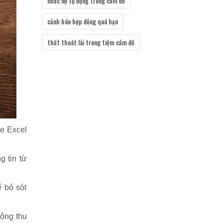
nhắc nợ tự động trong cầm đồ
cảnh báo hợp đồng quá hạn
thất thoát lãi trong tiệm cầm đồ
le Excel
g tin từ
ể bỏ sót
động thu