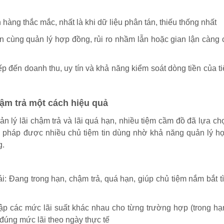
 hàng thắc mắc, nhất là khi dữ liệu phân tán, thiếu thống nhất
n cùng quản lý hợp đồng, rủi ro nhầm lẫn hoặc gian lận càng
ếp đến doanh thu, uy tín và khả năng kiểm soát dòng tiền của 
chậm trả một cách hiệu quả
uản lý lãi chậm trả và lãi quá hạn, nhiều tiệm cầm đồ đã lựa c
 pháp được nhiều chủ tiệm tin dùng nhờ khả năng quản lý h
g.
i: Đang trong hạn, chậm trả, quá hạn, giúp chủ tiệm nắm bắt t
 lập các mức lãi suất khác nhau cho từng trường hợp (trong h
 đúng mức lãi theo ngày thực tế