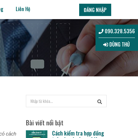
og
Liên Hệ
ĐĂNG NHẬP
090.328.5356
DÙNG THỬ
Bài viết nổi bật
Cách kiểm tra hợp đồng
 có cách