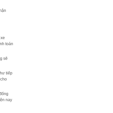
nhận
 xe
anh toán
ng sẽ
hư tiếp
 cho
 đống
iện nay