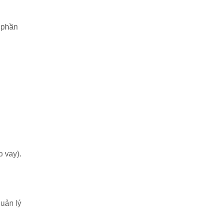
 phần
o vay).
quản lý