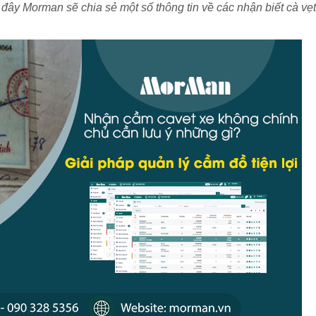
u đây Morman sẽ chia sẻ một số thông tin về các nhận biết cà vẹt