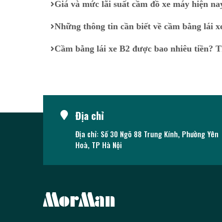
Giá và mức lãi suất cầm đồ xe máy hiện na
Những thông tin cần biết về cầm bằng lái x
Cầm bằng lái xe B2 được bao nhiêu tiền? Th
Địa chỉ
Địa chỉ: Số 30 Ngõ 88 Trung Kính, Phường Yên
Hoà, TP Hà Nội