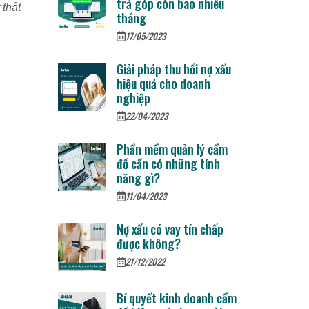
trả góp còn bao nhiêu
 thật
tháng
17/05/2023
Giải pháp thu hồi nợ xấu
hiệu quả cho doanh
nghiệp
22/04/2023
Phần mềm quản lý cầm
đồ cần có những tính
năng gì?
11/04/2023
Nợ xấu có vay tín chấp
được không?
21/12/2022
Bí quyết kinh doanh cầm