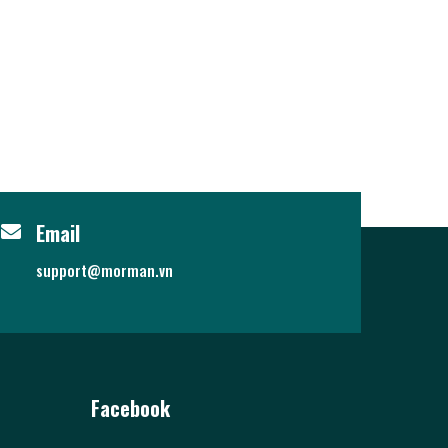
Email
support@morman.vn
Facebook