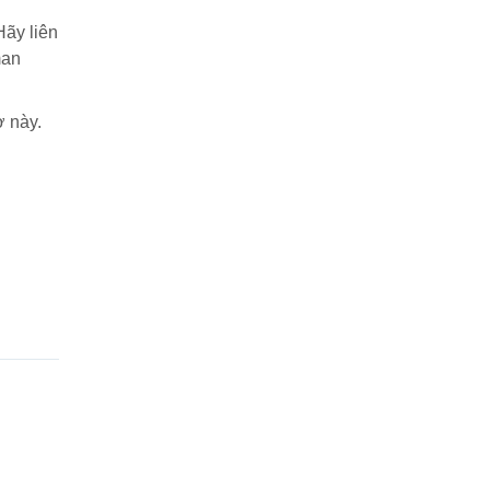
Hãy liên
man
ờ này.