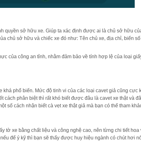
inh quyền sở hữu xe. Giúp ta xác định được ai là chủ sở hữu củ
của chủ sở hữu và chiếc xe đó như: Tên chủ xe, địa chỉ, biển số
hực của công an tỉnh, nhằm đảm bảo về tính hợp lệ của loại giấ
 xe khá phổ biến. Mức độ tinh vi của các loại cavet giả cũng cực 
 cách phân biệt thì rất khó biết được đâu là cavet xe thật và đâ
một số cách nhận biết cà vẹt xe thật giả mà bạn có thể tham khả
ấy tờ xe bằng chất liệu và công nghệ cao, nên từng chi tiết hoa
 nếu để ý kỹ thì bạn sẽ thấy được huy hiệu ngành có chút hơi nổ