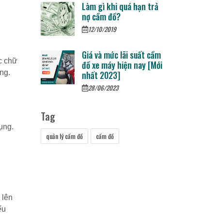
Làm gì khi quá hạn trả
nợ cầm đồ?
12/10/2019
Giá và mức lãi suất cầm
ác chữ
đồ xe máy hiện nay [Mới
ng.
nhất 2023]
28/06/2023
Tag
ụng.
quản lý cầm đồ
cầm đồ
 lên
ếu