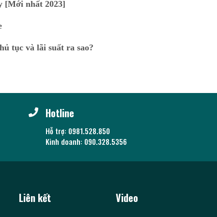
y [Mới nhất 2023]
e
ủ tục và lãi suất ra sao?
Hotline
Hỗ trợ: 0981.528.850
Kinh doanh: 090.328.5356
Liên kết
Video