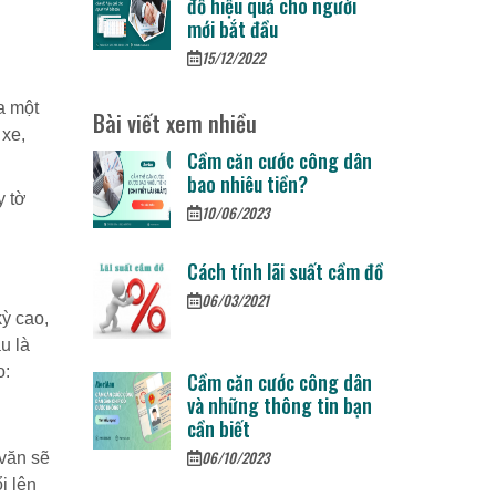
đồ hiệu quả cho người
mới bắt đầu
15/12/2022
a một
Bài viết xem nhiều
 xe,
Cầm căn cước công dân
bao nhiêu tiền?
y tờ
10/06/2023
Cách tính lãi suất cầm đồ
06/03/2021
kỳ cao,
u là
o:
Cầm căn cước công dân
và những thông tin bạn
cần biết
06/10/2023
 văn sẽ
i lên