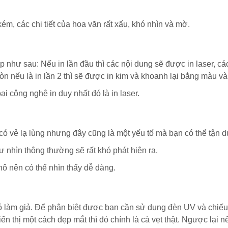
kém, các chi tiết của hoa văn rất xấu, khó nhìn và mờ.
p như sau: Nếu in lần đầu thì các nội dung sẽ được in laser, c
òn nếu là in lần 2 thì sẽ được in kim và khoanh lại bằng màu và
ại công nghệ in duy nhất đó là in laser.
 có vẻ lạ lùng nhưng đây cũng là một yếu tố mà bạn có thể tận d
hư nhìn thông thường sẽ rất khó phát hiện ra.
thô nên có thể nhìn thấy dễ dàng.
hó làm giả. Để phân biệt được bạn cần sử dụng đèn UV và chiếu
n thị một cách đẹp mắt thì đó chính là cà vẹt thật. Ngược lại n