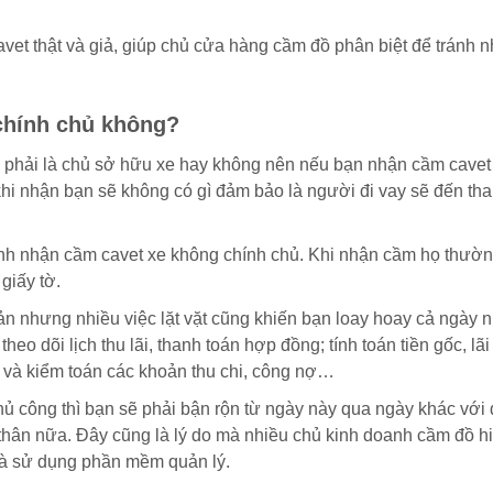
avet thật và giả, giúp chủ cửa hàng cầm đồ phân biệt để tránh 
chính chủ không?
ó phải là chủ sở hữu xe hay không nên nếu bạn nhận cầm cavet
 khi nhận bạn sẽ không có gì đảm bảo là người đi vay sẽ đến th
hính nhận cầm cavet xe không chính chủ. Khi nhận cầm họ thườ
giấy tờ.
 nhưng nhiều việc lặt vặt cũng khiến bạn loay hoay cả ngày n
o dõi lịch thu lãi, thanh toán hợp đồng; tính toán tiền gốc, lãi
ê và kiểm toán các khoản thu chi, công nợ…
hủ công thì bạn sẽ phải bận rộn từ ngày này qua ngày khác với
 thân nữa. Đây cũng là lý do mà nhiều chủ kinh doanh cầm đồ h
 là sử dụng phần mềm quản lý.