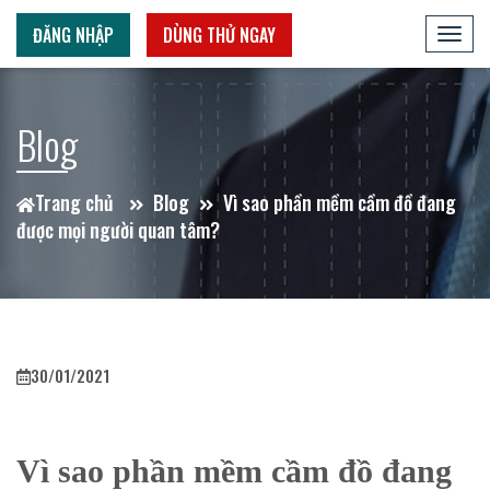
ĐĂNG NHẬP
DÙNG THỬ NGAY
Toggl
navig
Blog
Trang chủ
Blog
Vì sao phần mềm cầm đồ đang
được mọi người quan tâm?
30/01/2021
Vì sao phần mềm cầm đồ đang