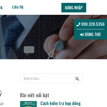
og
Liên Hệ
ĐĂNG NHẬP
090.328.5356
DÙNG THỬ
ý
Bài viết nổi bật
Cách kiểm tra hợp đồng
sử