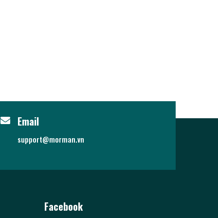
Email
support@morman.vn
Facebook