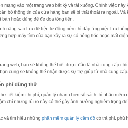
ên mạng vào một trang web bất kỳ và tải xuống. Chính việc này 
oàn bộ thông tin của cửa hàng bạn sẽ bị thất thoát ra ngoài. Và 
 bị bán hoặc dùng để đe dọa tống tiền.
 năng sao lưu dữ liệu tự động nên chỉ đáp ứng việc lưu thông
ờng hợp máy tính của bạn xảy ra sự cố hỏng hóc hoặc mất điện
trang web, bạn sẽ không thể biết được đâu là nhà cung cấp chí
bạn cũng sẽ không thể nhận được sự trợ giúp từ nhà cung cấp
n phí dùng thử
hư tiết kiệm chi phí, quản lý nhanh hơn sổ sách thì phần mềm 
hậm chí những rủi ro này có thể gây ảnh hưởng nghiêm trọng đế
c và tìm hiểu những
phần mềm quản lý cầm đồ
có trả phí, phù 