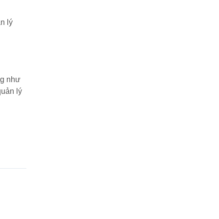
n lý
ng như
uản lý