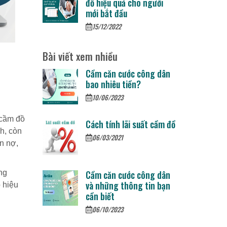
đồ hiệu quả cho người
mới bắt đầu
15/12/2022
Bài viết xem nhiều
Cầm căn cước công dân
bao nhiêu tiền?
10/06/2023
 cầm đồ
Cách tính lãi suất cầm đồ
h, còn
06/03/2021
n nợ,
ng
Cầm căn cước công dân
và những thông tin bạn
 hiệu
cần biết
06/10/2023