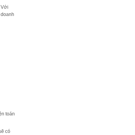
 Với
h doanh
ện toán
sẽ có