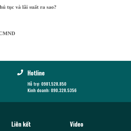
ủ tục và lãi suất ra sao?
ng CMND
Hotline
Hỗ trợ: 0981.528.850
Kinh doanh: 090.328.5356
Liên kết
Video