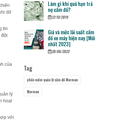
Làm gì khi quá hạn trả
khiến
nợ cầm đồ?
khi dữ
12/10/2019
 tin
Giá và mức lãi suất cầm
 đột
đồ xe máy hiện nay [Mới
nhất 2023]
28/06/2023
nh của
Tag
.
phần mềm quản lý cầm đồ Morman
Morman
quản lý
n hoạt
hợp với