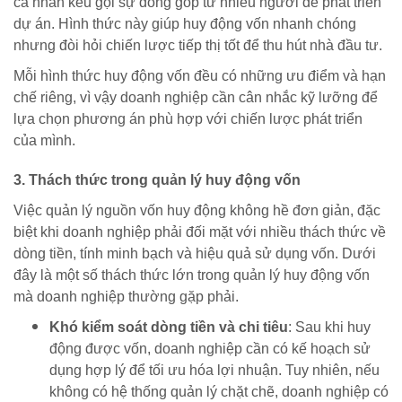
cá nhân kêu gọi sự đóng góp từ nhiều người để phát triển
dự án. Hình thức này giúp huy động vốn nhanh chóng
nhưng đòi hỏi chiến lược tiếp thị tốt để thu hút nhà đầu tư.
Mỗi hình thức huy động vốn đều có những ưu điểm và hạn
chế riêng, vì vậy doanh nghiệp cần cân nhắc kỹ lưỡng để
lựa chọn phương án phù hợp với chiến lược phát triển
của mình.
3. Thách thức trong quản lý huy động vốn
Việc quản lý nguồn vốn huy động không hề đơn giản, đặc
biệt khi doanh nghiệp phải đối mặt với nhiều thách thức về
dòng tiền, tính minh bạch và hiệu quả sử dụng vốn. Dưới
đây là một số thách thức lớn trong quản lý huy động vốn
mà doanh nghiệp thường gặp phải.
Khó kiểm soát dòng tiền và chi tiêu
: Sau khi huy
động được vốn, doanh nghiệp cần có kế hoạch sử
dụng hợp lý để tối ưu hóa lợi nhuận. Tuy nhiên, nếu
không có hệ thống quản lý chặt chẽ, doanh nghiệp có