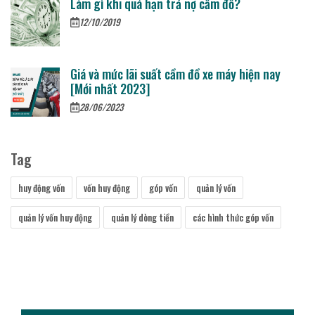
Làm gì khi quá hạn trả nợ cầm đồ?
12/10/2019
Giá và mức lãi suất cầm đồ xe máy hiện nay
[Mới nhất 2023]
28/06/2023
Tag
huy động vốn
vốn huy động
góp vốn
quản lý vốn
quản lý vốn huy động
quản lý dòng tiền
các hình thức góp vốn