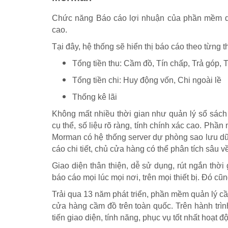
Chức năng Báo cáo lợi nhuận của phần mềm q
cao.
Tại đây, hệ thống sẽ hiển thị báo cáo theo từng 
Tổng tiền thu: Cầm đồ, Tín chấp, Trả góp, 
Tổng tiền chi: Huy động vốn, Chi ngoài lề
Thống kê lãi
Không mất nhiều thời gian như quản lý sổ sác
cụ thể, số liệu rõ ràng, tính chính xác cao. Phầ
Morman có hệ thống server dự phòng sao lưu dữ 
cáo chi tiết, chủ cửa hàng có thể phân tích sâu 
Giao diện thân thiện, dễ sử dụng, rút ngắn thời
báo cáo mọi lúc mọi nơi, trên mọi thiết bị. Đó 
Trải qua 13 năm phát triển, phần mềm quản lý 
cửa hàng cầm đồ trên toàn quốc. Trên hành trìn
tiến giao diện, tính năng, phục vụ tốt nhất hoạt