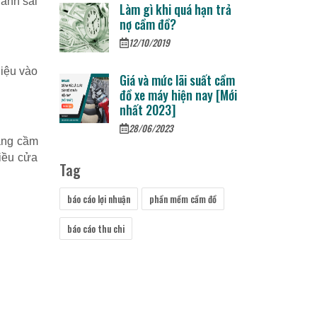
ránh sai
Làm gì khi quá hạn trả
nợ cầm đồ?
12/10/2019
liệu vào
Giá và mức lãi suất cầm
đồ xe máy hiện nay [Mới
nhất 2023]
28/06/2023
hàng cầm
hiều cửa
Tag
báo cáo lợi nhuận
phần mềm cầm đồ
báo cáo thu chi