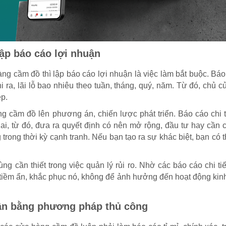
lập báo cáo lợi nhuận
g cầm đồ thì lập báo cáo lợi nhuận là việc làm bắt buộc. Báo
i ra, lãi lỗ bao nhiêu theo tuần, tháng, quý, năm. Từ đó, chủ 
ệp.
 cầm đồ lên phương án, chiến lược phát triển. Báo cáo chi t
i, từ đó, đưa ra quyết định có nên mở rộng, đầu tư hay cần c
trong thời kỳ cạnh tranh. Nếu bạn tạo ra sự khác biệt, bạn có t
ng cần thiết trong việc quản lý rủi ro. Nhờ các báo cáo chi tiế
o tiềm ẩn, khắc phục nó, không để ảnh hưởng đến hoạt động ki
uận bằng phương pháp thủ công