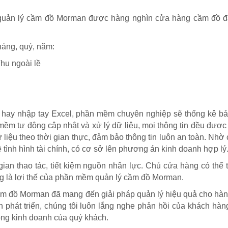
uản lý cầm đồ Morman được hàng nghìn cửa hàng cầm đồ đ
tháng, quý, năm:
Thu ngoài lề
h hay nhập tay Excel, phần mềm chuyên nghiệp sẽ thống kê bả
n mềm tự động cập nhật và xử lý dữ liệu, mọi thông tin đều được 
liệu theo thời gian thực, đảm bảo thông tin luôn an toàn. Nhờ
về tình hình tài chính, có cơ sở lên phương án kinh doanh hợp lý
 gian thao tác, tiết kiệm nguồn nhân lực. Chủ cửa hàng có thể 
cũng là lợi thế của phần mềm quản lý cầm đồ Morman.
cầm đồ Morman đã mang đến giải pháp quản lý hiệu quả cho hà
h phát triển, chúng tôi luôn lắng nghe phản hồi của khách hàn
 động kinh doanh của quý khách.