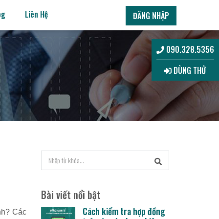
og
Liên Hệ
ĐĂNG NHẬP
090.328.5356
DÙNG THỬ
Bài viết nổi bật
Cách kiểm tra hợp đồng
ính? Các