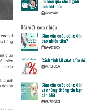
đồ hiệu quả cho người
mới bắt đầu
15/12/2022
Bài viết xem nhiều
Cầm căn cước công dân
 cáo lợi
bao nhiêu tiền?
cửa hàng
10/06/2023
iết giúp
Cách tính lãi suất cầm đồ
ải thiện
06/03/2021
hể sẽ là
t, chính
Cầm căn cước công dân
nh doanh
và những thông tin bạn
cần biết
06/10/2023