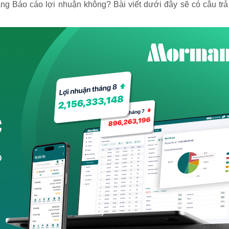
g Báo cáo lợi nhuận không? Bài viết dưới đây sẽ có câu trả 