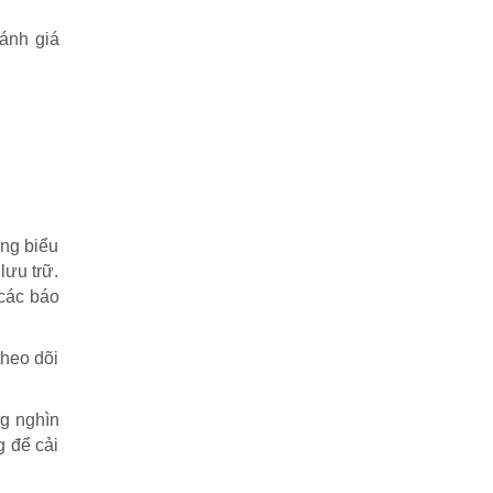
ánh giá
ng biểu
lưu trữ.
 các báo
.
theo dõi
ng nghìn
g để cải