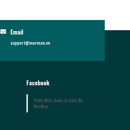
Email
support@morman.vn
Facebook
Phần Mềm Quản Lý Cầm Đồ -
MorMan