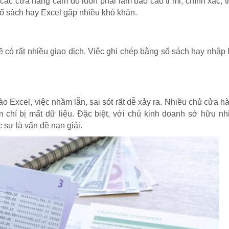
các cửa hàng cầm đồ luôn phải làm báo cáo tỉ mỉ, chính xác, t
g sổ sách hay Excel gặp nhiều khó khăn.
 có rất nhiều giao dịch. Việc ghi chép bằng sổ sách hay nhập 
o Excel, việc nhầm lẫn, sai sót rất dễ xảy ra. Nhiều chủ cửa 
m chí bị mất dữ liệu. Đặc biệt, với chủ kinh doanh sở hữu n
c sự là vấn đề nan giải.