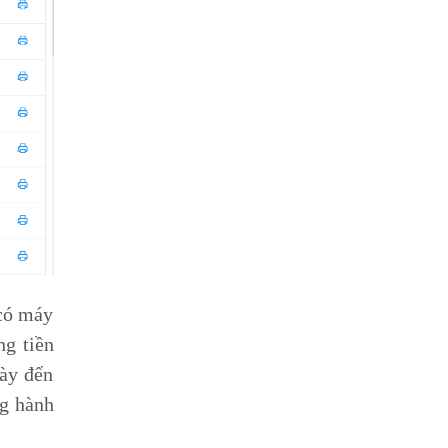
 có máy
ng tiền
gày đến
ng hành