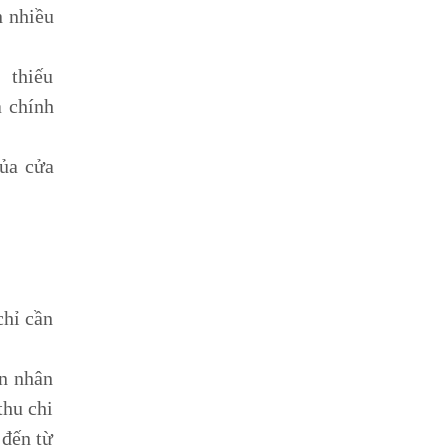
n nhiều
g thiếu
à chính
của cửa
chỉ cần
ên nhân
thu chi
 đến từ