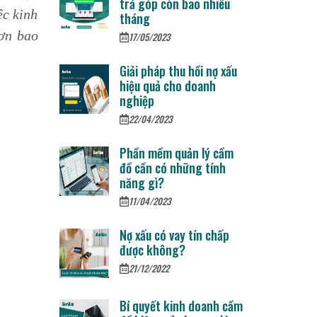
trả góp còn bao nhiêu
ệc kinh
tháng
hơn bao
17/05/2023
Giải pháp thu hồi nợ xấu
hiệu quả cho doanh
nghiệp
22/04/2023
Phần mềm quản lý cầm
đồ cần có những tính
năng gì?
11/04/2023
Nợ xấu có vay tín chấp
được không?
21/12/2022
Bí quyết kinh doanh cầm