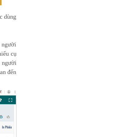
ệc dùng
, người
hiếu cụ
 người
uan đến