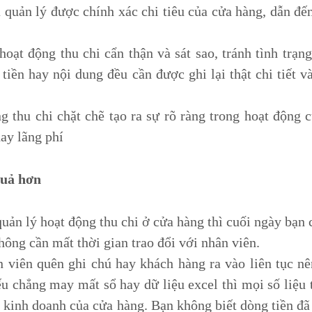
 quản lý được chính xác chi tiêu của cửa hàng, dẫn đế
oạt động thu chi cẩn thận và sát sao, tránh tình trạn
tiền hay nội dung đều cần được ghi lại thật chi tiết v
g thu chi chặt chẽ tạo ra sự rõ ràng trong hoạt động 
hay lãng phí
quả hơn
uản lý hoạt động thu chi ở cửa hàng thì cuối ngày bạn 
không cần mất thời gian trao đổi với nhân viên.
n viên quên ghi chú hay khách hàng ra vào liên tục n
ếu chẳng may mất sổ hay dữ liệu excel thì mọi số liệu 
 kinh doanh của cửa hàng. Bạn không biết dòng tiền đã