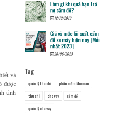
Làm gì khi quá hạn trả
nợ cầm đồ?
12/10/2019
Giá và mức lãi suất cầm
đồ xe máy hiện nay [Mới
nhất 2023]
28/06/2023
Tag
hiết và
rõ được
quản lý thu chi
phần mềm Morman
nh tình
thu chi
cho vay
cầm đồ
quản lý cho vay