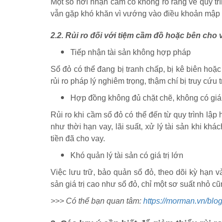
Một số nơi nhận cầm cố không rõ ràng về quy trìn
vẫn gặp khó khăn vì vướng vào điều khoản mập m
2.2. Rủi ro đối với tiệm cầm đồ hoặc bên cho 
Tiếp nhận tài sản không hợp pháp
Sổ đỏ có thể đang bị tranh chấp, bị kê biên hoặc
rủi ro pháp lý nghiêm trọng, thậm chí bị truy cứu
Hợp đồng không đủ chặt chẽ, không có giá t
Rủi ro khi cầm sổ đỏ có thể đến từ quy trình lậ
như thời hạn vay, lãi suất, xử lý tài sản khi kh
tiền đã cho vay.
Khó quản lý tài sản có giá trị lớn
Việc lưu trữ, bảo quản sổ đỏ, theo dõi kỳ hạn và
sản giá trị cao như sổ đỏ, chỉ một sơ suất nhỏ c
>>> Có thể bạn quan tâm:
https://morman.vn/bl