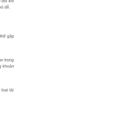
 đôi khi
hó dễ.
 thể gặp
an trọng
ng khoản
loại tài