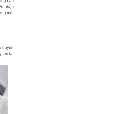
hông cẩn
bên nhận
hững một
ủy quyền
 tên tài