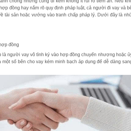
anh chóng nhưng cũng đi kèm không ít rủi ro tiềm ẩn. Nếu k
o hợp đồng hay nắm rõ quy định pháp luật, cả người đi vay và 
về tài sản hoặc vướng vào tranh chấp pháp lý. Dưới đây là n
 hợp đồng
ặp là người vay vô tình ký vào hợp đồng chuyển nhượng hoặc 
à một số bên cho vay kém minh bạch áp dụng để dễ dàng sang