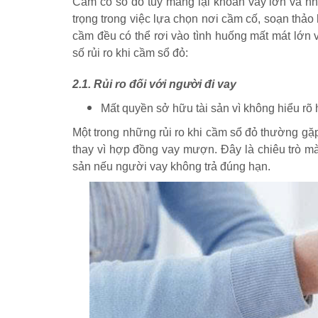
Cầm cố sổ đỏ tuy mang lại khoản vay lớn và nh
trọng trong việc lựa chọn nơi cầm cố, soạn thả
cầm đều có thể rơi vào tình huống mất mát lớn 
số rủi ro khi cầm sổ đỏ:
2.1. Rủi ro đối với người đi vay
Mất quyền sở hữu tài sản vì không hiểu rõ
Một trong những rủi ro khi cầm sổ đỏ thường g
thay vì hợp đồng vay mượn. Đây là chiêu trò m
sản nếu người vay không trả đúng hạn.