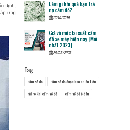
Làm gì khi quá hạn trả
ổn định,
nợ cầm đồ?
 đáp ứng
12/10/2019
Giá và mức lãi suất cầm
đồ xe máy hiện nay [Mới
nhất 2023]
28/06/2023
Tag
cầm sổ đỏ
cầm sổ đỏ được bao nhiêu tiền
rủi ro khi cầm sổ đỏ
cầm sổ đỏ ở đâu