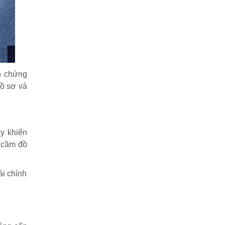
n chứng
hồ sơ và
ày khiến
m cầm đồ
ài chính