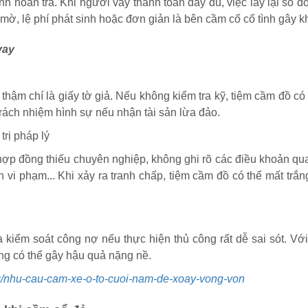
h hoàn trả. Khi người vay thanh toán đầy đủ, việc lấy lại sổ đỏ
ờ, lệ phí phát sinh hoặc đơn giản là bên cầm cố cố tình gây k
vay
 thậm chí là giấy tờ giả. Nếu không kiểm tra kỹ, tiệm cầm đồ có
 trách nhiệm hình sự nếu nhận tài sản lừa đảo.
rị pháp lý
p hợp đồng thiếu chuyên nghiệp, không ghi rõ các điều khoản qu
ách vi phạm... Khi xảy ra tranh chấp, tiệm cầm đồ có thể mất trắ
 kiểm soát công nợ nếu thực hiện thủ công rất dễ sai sót. Với 
ũng có thể gây hậu quả nặng nề.
og/nhu-cau-cam-xe-o-to-cuoi-nam-de-xoay-vong-von