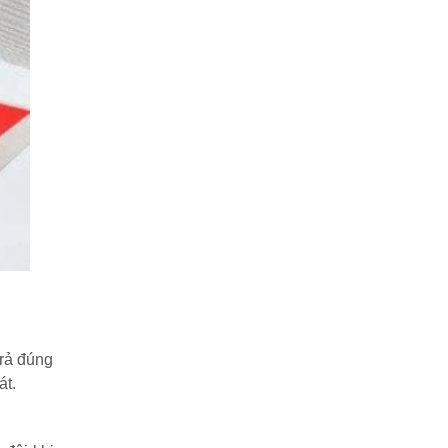
trả đúng
át.