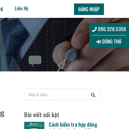
og
Liên Hệ
ĐĂNG NHẬP
090.328.5356
DÙNG THỬ
ng
Bài viết nổi bật
Cách kiểm tra hợp đồng