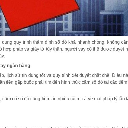
p dụng quy trình thẩm định sổ đỏ khá nhanh chóng, không cầ
đỏ hợp pháp và giấy tờ tùy thân, người vay có thể được duyệt 
ày.
vay ngân hàng
lịch sử tín dụng tốt và quy trình xét duyệt chặt chẽ. Điều n
n tiền gấp buộc phải tìm đến hình thức cầm sổ đỏ tại các tiệ
n, cầm cố sổ đỏ cũng tiềm ẩn nhiều rủi ro cả về mặt pháp lý lẫn t