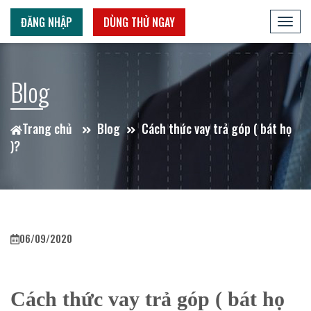
ĐĂNG NHẬP
DÙNG THỬ NGAY
Toggl
navig
Blog
Trang chủ
Blog
Cách thức vay trả góp ( bát họ
)?
06/09/2020
Cách thức vay trả góp ( bát họ