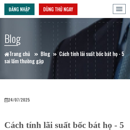
ĐĂNG NHẬP
DÙNG THỬ NGAY
Toggl
navig
Blog
Trang chủ
Blog
Cách tính lãi suất bốc bát họ - 5
sai lầm thường gặp
24/07/2025
Cách tính lãi suất bốc bát họ - 5