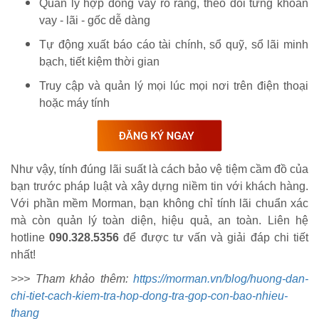
Quản lý hợp đồng vay rõ ràng, theo dõi từng khoản
vay - lãi - gốc dễ dàng
Tự động xuất báo cáo tài chính, sổ quỹ, sổ lãi minh
bạch, tiết kiệm thời gian
Truy cập và quản lý mọi lúc mọi nơi trên điện thoại
hoặc máy tính
Như vậy, tính đúng lãi suất là cách bảo vệ tiệm cầm đồ của
bạn trước pháp luật và xây dựng niềm tin với khách hàng.
Với phần mềm Morman, bạn không chỉ tính lãi chuẩn xác
mà còn quản lý toàn diện, hiệu quả, an toàn. Liên hệ
hotline
090.328.5356
để được tư vấn và giải đáp chi tiết
nhất!
>>> Tham khảo thêm:
https://morman.vn/blog/huong-dan-
chi-tiet-cach-kiem-tra-hop-dong-tra-gop-con-bao-nhieu-
thang