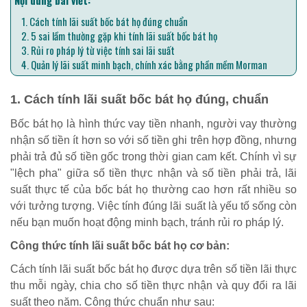
Nội dung bài viết:
1. Cách tính lãi suất bốc bát họ đúng chuẩn
2. 5 sai lầm thường gặp khi tính lãi suất bốc bát họ
3. Rủi ro pháp lý từ việc tính sai lãi suất
4. Quản lý lãi suất minh bạch, chính xác bằng phần mềm Morman
1. Cách tính lãi suất bốc bát họ đúng, chuẩn
Bốc bát họ là hình thức vay tiền nhanh, người vay thường
nhận số tiền ít hơn so với số tiền ghi trên hợp đồng, nhưng
phải trả đủ số tiền gốc trong thời gian cam kết. Chính vì sự
"lệch pha" giữa số tiền thực nhận và số tiền phải trả, lãi
suất thực tế của bốc bát họ thường cao hơn rất nhiều so
với tưởng tượng. Việc tính đúng lãi suất là yếu tố sống còn
nếu bạn muốn hoạt động minh bạch, tránh rủi ro pháp lý.
Công thức tính lãi suất bốc bát họ cơ bản:
Cách tính lãi suất bốc bát họ được dựa trên số tiền lãi thực
thu mỗi ngày, chia cho số tiền thực nhận và quy đổi ra lãi
suất theo năm. Công thức chuẩn như sau: