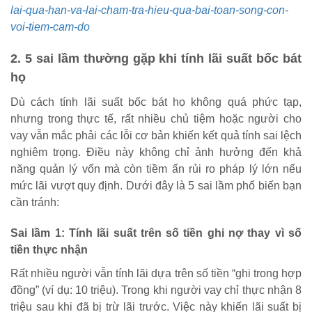
lai-qua-han-va-lai-cham-tra-hieu-qua-bai-toan-song-con-
voi-tiem-cam-do
2. 5 sai lầm thường gặp khi tính lãi suất bốc bát
họ
Dù cách tính lãi suất bốc bát họ không quá phức tạp,
nhưng trong thực tế, rất nhiều chủ tiệm hoặc người cho
vay vẫn mắc phải các lỗi cơ bản khiến kết quả tính sai lệch
nghiêm trọng. Điều này không chỉ ảnh hưởng đến khả
năng quản lý vốn mà còn tiềm ẩn rủi ro pháp lý lớn nếu
mức lãi vượt quy định. Dưới đây là 5 sai lầm phổ biến bạn
cần tránh:
Sai lầm 1: Tính lãi suất trên số tiền ghi nợ thay vì số
tiền thực nhận
Rất nhiều người vẫn tính lãi dựa trên số tiền “ghi trong hợp
đồng” (ví dụ: 10 triệu). Trong khi người vay chỉ thực nhận 8
triệu sau khi đã bị trừ lãi trước. Việc này khiến lãi suất bị