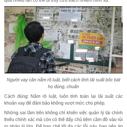
quá nhiều lần có thể bị truy cứu trách nhiệm hình sự.
Người vay cần nắm rõ luật, biết cách tính lãi suất bốc bát
họ đúng, chuẩn
Cách đúng: Nắm rõ luật, luôn tính toán lại lãi suất các
khoản vay để đảm bảo không vượt mức cho phép.
Những sai lầm trên không chỉ khiến việc quản lý tài chính
thiếu chính xác mà còn có thể đẩy chủ tiệm cầm đồ vào rủi
ro pháp lý lớn. Để hạn chế tối đa các lỗi này, bạn nên áp