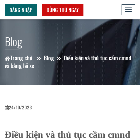
ĐĂNG NHẬP
DÙNG THỬ NGAY
Toggl
navig
Blog
Trang chủ
Blog
Điều kiện và thủ tục cầm cmnd
và bằng lái xe
24/10/2023
Điều kiện và thủ tục cầm cmnd