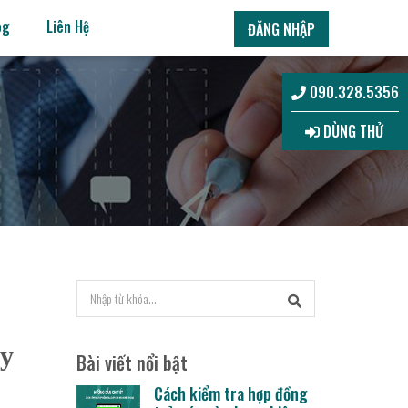
og
Liên Hệ
ĐĂNG NHẬP
090.328.5356
DÙNG THỬ
ay
Bài viết nổi bật
Cách kiểm tra hợp đồng