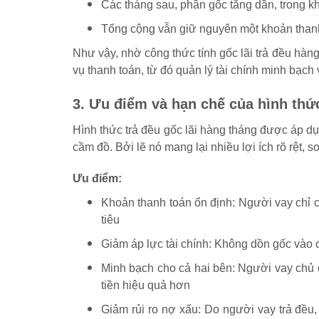
Các tháng sau, phần gốc tăng dần, trong kh
Tổng cộng vẫn giữ nguyên một khoản thanh
Như vậy, nhờ công thức tính gốc lãi trả đều hà
vụ thanh toán, từ đó quản lý tài chính minh bạch
3. Ưu điểm và hạn chế của hình thức
Hình thức trả đều gốc lãi hàng tháng được áp dụ
cầm đồ. Bởi lẽ nó mang lại nhiều lợi ích rõ rệt, 
Ưu điểm:
Khoản thanh toán ổn định: Người vay chỉ c
tiêu
Giảm áp lực tài chính: Không dồn gốc vào c
Minh bạch cho cả hai bên: Người vay chủ 
tiền hiệu quả hơn
Giảm rủi ro nợ xấu: Do người vay trả đều,