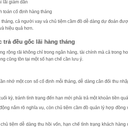
i lãi giảm dần
 toán cố định hàng tháng
ng tháng, cả người vay và chủ tiệm cầm đồ dễ dàng dự đoán đư
 và hiệu quả hơn.
 trả đều gốc lãi hàng tháng
ng rộng rãi không chỉ trong ngân hàng, tài chính mà cả trong h
song cũng tồn tại một số hạn chế cần lưu ý.
ần nhớ một con số cố định mỗi tháng, dễ dàng cân đối thu nhậ
uối kỳ, tránh tình trạng đến hạn mới phải trả một khoản tiền qu
động nắm rõ nghĩa vụ, còn chủ tiệm cầm đồ quản lý hợp đồng
 chủ tiệm dễ dàng thu hồi vốn, hạn chế tình trạng khách hàng