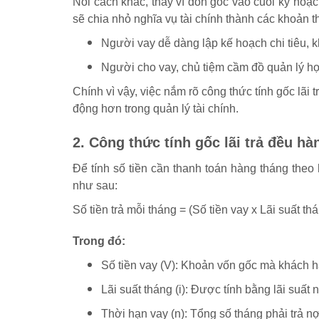
Nói cách khác, thay vì dồn gốc vào cuối kỳ hoặc 
sẽ chia nhỏ nghĩa vụ tài chính thành các khoản t
Người vay dễ dàng lập kế hoạch chi tiêu, k
Người cho vay, chủ tiệm cầm đồ quản lý hợ
Chính vì vậy, việc nắm rõ công thức tính gốc lãi 
động hơn trong quản lý tài chính.
2. Công thức tính gốc lãi trả đều h
Để tính số tiền cần thanh toán hàng tháng theo
như sau:
Số tiền trả mỗi tháng = (Số tiền vay x Lãi suất thá
Trong đó:
Số tiền vay (V): Khoản vốn gốc mà khách 
Lãi suất tháng (i): Được tính bằng lãi suất
Thời hạn vay (n): Tổng số tháng phải trả n