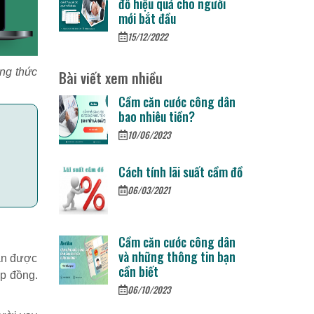
đồ hiệu quả cho người
mới bắt đầu
15/12/2022
ông thức
Bài viết xem nhiều
Cầm căn cước công dân
bao nhiêu tiền?
10/06/2023
Cách tính lãi suất cầm đồ
06/03/2021
Cầm căn cước công dân
và những thông tin bạn
oán được
cần biết
ợp đồng.
06/10/2023